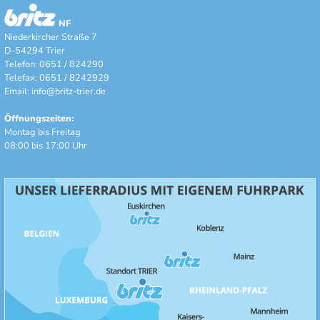
NF
Niederkircher Straße 7
D-54294 Trier
Telefon: 0651 / 824290
Telefax: 0651 / 8242929
Email:
info@britz-trier.de
Öffnungszeiten:
Montag bis Freitag
08:00 bis 17:00 Uhr